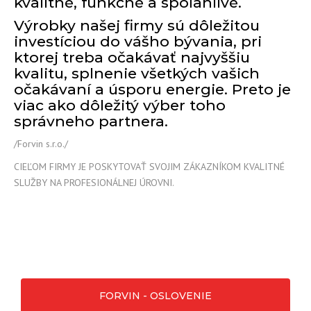
kvalitné, funkčné a spoľahlivé.
Výrobky našej firmy sú dôležitou
investíciou do vášho bývania, pri
ktorej treba očakávať najvyššiu
kvalitu, splnenie všetkých vašich
očakávaní a úsporu energie. Preto je
viac ako dôležitý výber toho
správneho partnera.
/Forvin s.r.o./
CIEĽOM FIRMY JE POSKYTOVAŤ SVOJIM ZÁKAZNÍKOM KVALITNÉ
SLUŽBY NA PROFESIONÁLNEJ ÚROVNI.
FORVIN - OSLOVENIE