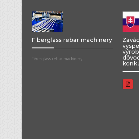
Fiberglass rebar machinery
Zavád
vyspe
výrob
dôvod
Fiberglass rebar machinery
konku