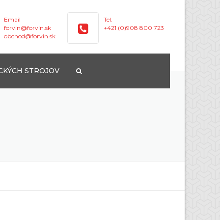
Email
Tel.
forvin@forvin.sk
+421 (0)908 800 723
obchod@forvin.sk
CKÝCH STROJOV
S
DLO
LAKOVANIE
M