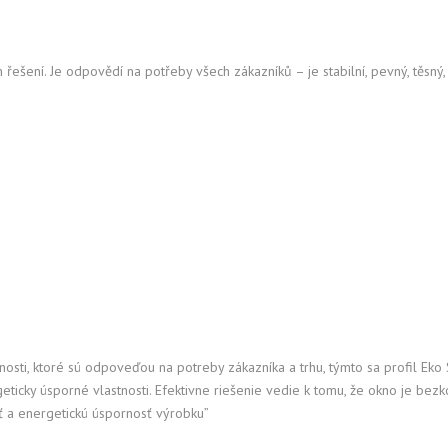
ZIMNÁ ZÁHRADA – SYNSEAL
HLINÍKOVÉ ZÁBRADLIE
EKOSUN 7
ZÁBRADLIE VIEW CRYSTAL
SYSTÉM COR-VISION POSUVNÝ
PTM
GARÁŽOVÉ BRÁNY
EKOSUN 70
SYSTÉM ZÁBRADLÍ CLASSIC
ešení. Je odpovědí na potřeby všech zákazníků – je stabilní, pevný, těsný,
VONKAJŠIE ROLETY
INTERIÉROVÉ ŽALÚZIE
VONKAJŠIE HLINÍKOVÉ ŽALÚZIE
SIEŤKY PROTI HMYZU
nosti, ktoré sú odpoveďou na potreby zákazníka a trhu, týmto sa profil E
geticky úsporné vlastnosti. Efektivne riešenie vedie k tomu, že okno je b
 a energetickú úspornosť výrobku”