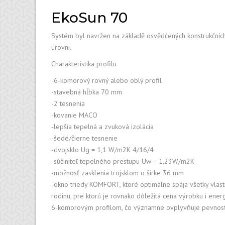
PRÍSLUŠENSTVO
EkoSun 70
Systém byl navržen na základě osvědčených konstrukčních ř
úrovni.
Charakteristika profilu
-6-komorový rovný alebo oblý profil
-stavebná hĺbka 70 mm
-2 tesnenia
-kovanie MACO
-lepšia tepelná a zvuková izolácia
-šedé/čierne tesnenie
-dvojsklo Ug = 1,1 W/m2K 4/16/4
-súčiniteľ tepelného prestupu Uw = 1,23W/m2K
-možnosť zasklenia trojsklom o šírke 36 mm
-okno triedy KOMFORT, ktoré optimálne spája všetky vlast
rodinu, pre ktorú je rovnako dôležitá cena výrobku i ener
6-komorovým profilom, čo významne ovplyvňuje pevnosť