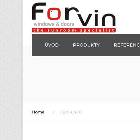
ÚVOD
PRODUKTY
REFERENC
OKNÁ
DVERE
POSUVNÉ SYSTÉMY
FASÁDNE SYSTÉMY
Home
EkoSun 70
ZIMNÁ ZÁHRADA